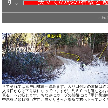
す。
矢立ての杉の看板と
※上の
さてそれでは京戸山林道ヘ進みます。入り口付近の道幅は約
入り口からは下り坂になっていますが、約５０ｍも進むと右
真右）へと転じます。ちなみにカーブの前後には「甲州街道
中尾根ノ頭1278ｍ方向、曲がりきった場所で右へ下ってい