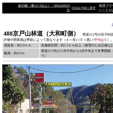
表示幅（要ie5.5以上）：800x600の
推奨ブラ
/
1024x768に戻す
方
いことが
488
京戸山林道（大和町側）
県道212号の笹子峠
評価や閉塞感は季節によって異なります（Ａ＝良い/Ｅ＝悪い/
平均はＣ
）
現延長：約2.9ｋｍ
未舗装区間：約1.5ｋｍ以上（積雪のため正確な
県道212号が12月中旬から4月中旬まで冬季閉鎖
幅員：約4.0ｍ
り）