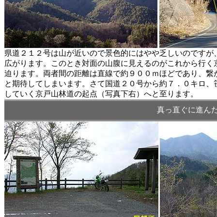
県道２１２号は山が近いので景色的にはやや乏しいのですが
広がります。このとき対面の山腹に見えるのがこれから行く京
迫ります。両者間の距離は直線で約９００ｍほどであり、繋
と期待してしまいます。さて国道２０号から約７．０キロ、
していく京戸山林道の起点（写真下右）へと至ります。
真っ直ぐに進ん