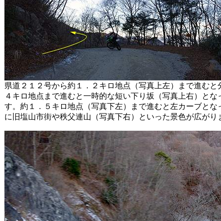
県道２１２号から約１．２キロ地点（写真上左）まで進むと
４キロ地点まで進むと一時的な短い下り坂（写真上右）とな
す。約１．５キロ地点（写真下左）まで進むと左カーブとな
に旧塩山市街や秩父連山（写真下右）といった景色が広がり