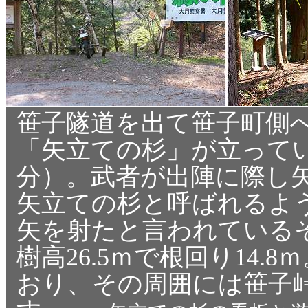
笹子隧道を出て笹子町側へ
「矢立ての杉」が立ってい
分）。武者が出陣に際し
矢立ての杉と呼ばれるよ
矢を射たと言われているそ
樹高26.5ｍで根回り14
おり、その周囲には笹子