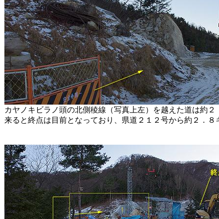
カヤノキビラノ頭の北側稜線（写真上左）を越えた道は約２
来ると終点は目前となっており、県道２１２号から約２．８