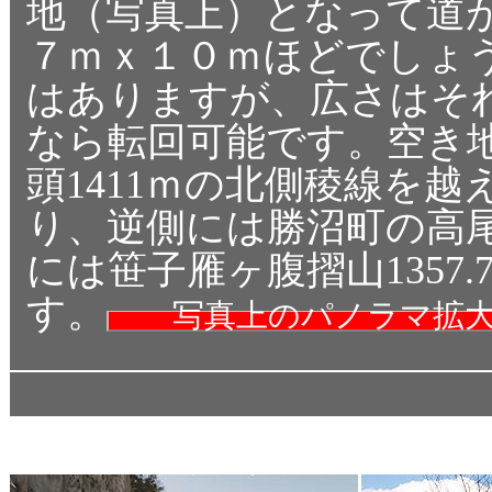
地（写真上）となって道
７ｍｘ１０ｍほどでしょ
はありますが、広さはそ
なら転回可能です。空き
頭1411ｍの北側稜線を
り、逆側には勝沼町の高尾山
には笹子雁ヶ腹摺山1357
す。
写真上のパノラマ