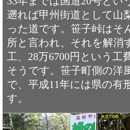
33年までは国道20号と
遡れば甲州街道として山
った道です。笹子峠はそ
所と言われ、それを解消す
工、28万6700円という
そうです。笹子町側の洋
で、平成11年には県の有
す。