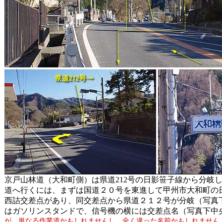
京戸山林道（大和町側）は県道212号の日影笹子線から分岐
道へ行くには、まずは国道２０号を東進して甲州市大和町の
西詰交差点があり、同交差点から県道２１２号が分岐（写真
はガソリンスタンドで、信号機の横には交差点名（写真下中
が、単なる作業道かもしれませんし、全く違った名前かもしれません