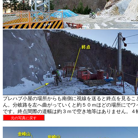
プレハブ小屋の場所からも南側に視線を送ると終点を見るこ
ん。分岐路を左へ曲がっていくと約５０ｍほどの場所にでワ
です。終点間際の道幅は約３ｍで空き地等はありません。４
元の写真に戻す