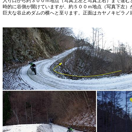
入り口から約３００ｍ地点（写真上左と写真上右）まで進む
時的に谷側が開けていますが、約５００ｍ地点（写真下左）
巨大な谷止めダムの横へと至ります。正面はカヤノキビラノ