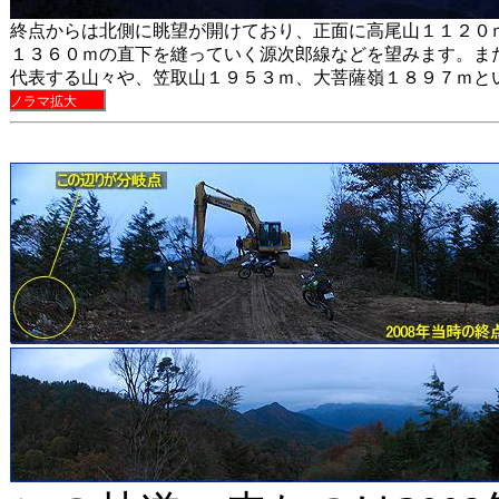
終点からは北側に眺望が開けており、正面に高尾山１１２０
１３６０ｍの直下を縫っていく源次郎線などを望みます。ま
代表する山々や、笠取山１９５３ｍ、大菩薩嶺１８９７ｍと
ノラマ拡大