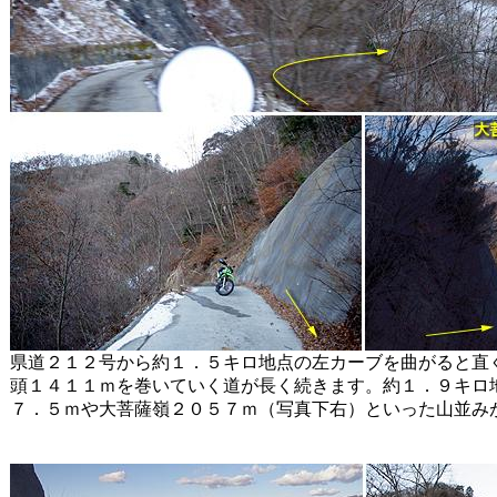
県道２１２号から約１．５キロ地点の左カーブを曲がると直
頭１４１１ｍを巻いていく道が長く続きます。約１．９キロ
７．５ｍや大菩薩嶺２０５７ｍ（写真下右）といった山並み