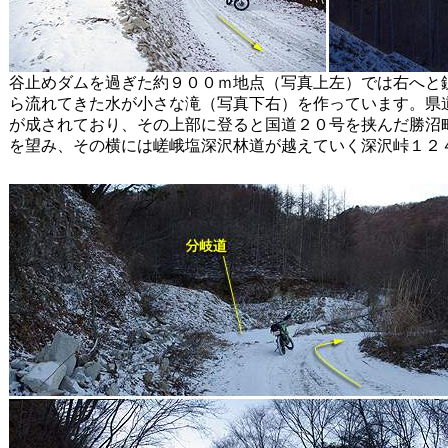
谷止めダムを過ぎた約９００ｍ地点（写真上左）では右へと
ら流れてきた水が小さな滝（写真下右）を作っています。県
が成されており、その上部に登ると国道２０号を挟んだ勝沼
を望み、その横には嵯峨塩深沢林道が越えていく深沢峠１２